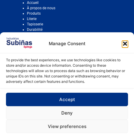
Accueil
À propos de nous
Produits
Literie
Tapisserie
Durabilité
Contact
Manage Consent
To provide the best experiences, we use technologies like cookies to
Politique de cookies
store and/or access device information. Consenting to these
Mentions légales
technologies will allow us to process data such as browsing behavior or
Compliance
unique IDs on this site. Not consenting or withdrawing consent, may
adversely affect certain features and functions.
Plan d'égalité
Plan de lutte contre le harcèlement
Accept
Deny
Industrias Subiñas
© Copyright 2024. Tous droits réservés.
View preferences
Design Web MSG Publicity
.