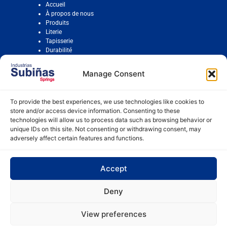
Accueil
À propos de nous
Produits
Literie
Tapisserie
Durabilité
Contact
Manage Consent
To provide the best experiences, we use technologies like cookies to
Politique de cookies
store and/or access device information. Consenting to these
Mentions légales
technologies will allow us to process data such as browsing behavior or
Compliance
unique IDs on this site. Not consenting or withdrawing consent, may
adversely affect certain features and functions.
Plan d'égalité
Plan de lutte contre le harcèlement
Accept
Deny
Industrias Subiñas
© Copyright 2024. Tous droits réservés.
View preferences
Design Web MSG Publicity
.