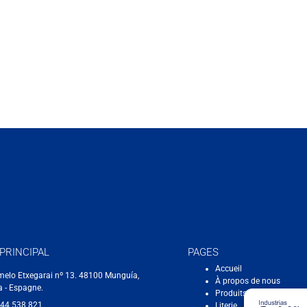
PRINCIPAL
PAGES
Accueil
melo Etxegarai nº 13. 48100 Munguía,
À propos de nous
a - Espagne.
Produits
944 538 821
Literie