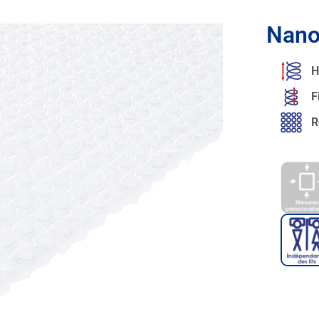
Nan
H
F
R