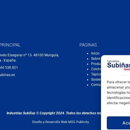
 PRINCIPAL
PÁGINAS
Inicio
melo Etxegarai nº 13. 48100 Munguía,
Sobre nosotros
a - España.
Productos
944 538 821
Colchonería
Tapicería
ubinas.es
Sostenibilidad
Para ofrecer l
Contacto
almacenar y/o 
tecnologías n
identificacion
afectar negati
Industrias Subiñas
© Copyright 2024. Todos los derechos reservados.
Ace
Diseño y Desarrollo Web MSG Publicity
.