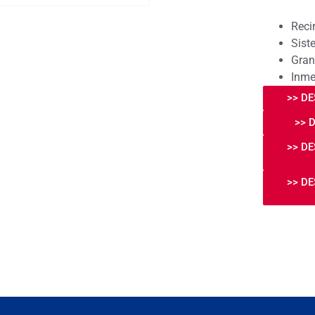
Recir
Sist
Gran
Inme
>> D
>> 
>> D
>> D