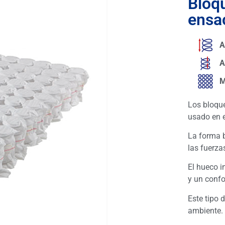
Bloq
ensa
A
A
M
Los bloqu
usado en 
La forma b
las fuerza
El hueco i
y un confo
Este tipo 
ambiente.