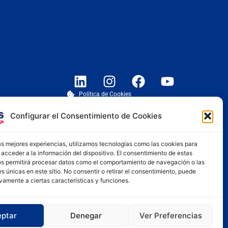
Política de Cookies
Aviso Legal
Configurar el Consentimiento de Cookies
Compliance
Plan Igualdad
Protocolo acoso laboral
as mejores experiencias, utilizamos tecnologías como las cookies para
acceder a la información del dispositivo. El consentimiento de estas
os permitirá procesar datos como el comportamiento de navegación o las
es únicas en este sitio. No consentir o retirar el consentimiento, puede
vamente a ciertas características y funciones.
ptar
Denegar
Ver Preferencias